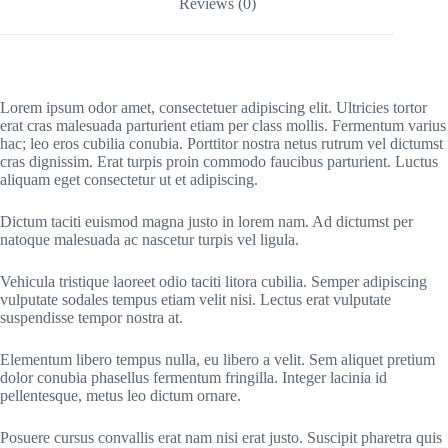
Reviews (0)
Lorem ipsum odor amet, consectetuer adipiscing elit. Ultricies tortor
erat cras malesuada parturient etiam per class mollis. Fermentum varius
hac; leo eros cubilia conubia. Porttitor nostra netus rutrum vel dictumst
cras dignissim. Erat turpis proin commodo faucibus parturient. Luctus
aliquam eget consectetur ut et adipiscing.
Dictum taciti euismod magna justo in lorem nam. Ad dictumst per
natoque malesuada ac nascetur turpis vel ligula.
Vehicula tristique laoreet odio taciti litora cubilia. Semper adipiscing
vulputate sodales tempus etiam velit nisi. Lectus erat vulputate
suspendisse tempor nostra at.
Elementum libero tempus nulla, eu libero a velit. Sem aliquet pretium
dolor conubia phasellus fermentum fringilla. Integer lacinia id
pellentesque, metus leo dictum ornare.
Posuere cursus convallis erat nam nisi erat justo. Suscipit pharetra quis