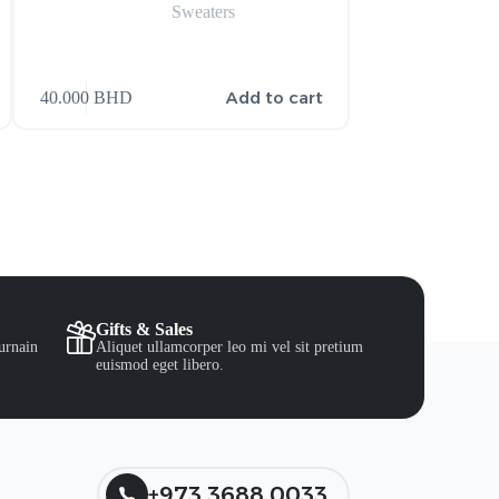
Sweaters
Add to cart
40.000
BHD
35.000
BHD
Gifts & Sales
urnain
Aliquet ullamcorper leo mi vel sit pretium
euismod eget libero.
+973 3688 0033