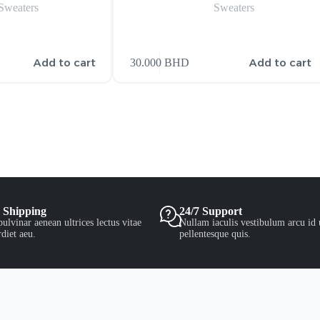
Sweaters
Sweaters
Add to cart
Add to cart
30.000
BHD
 Shipping
24/7 Support
ulvinar aenean ultrices lectus vitae
Nullam iaculis vestibulum arcu id 
diet aeu.
pellentesque quis.