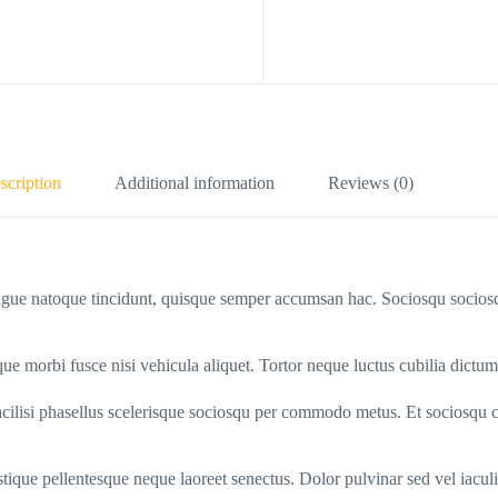
scription
Additional information
Reviews (0)
ongue natoque tincidunt, quisque semper accumsan hac. Sociosqu sociosq
ue morbi fusce nisi vehicula aliquet. Tortor neque luctus cubilia dictum
acilisi phasellus scelerisque sociosqu per commodo metus. Et sociosqu 
ristique pellentesque neque laoreet senectus. Dolor pulvinar sed vel iacu