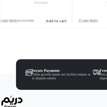
Sweaters
Add to cart
0.000
BHD
25.000
BHD
45.000
BHD
Secure Payments
Free
Tellus gravida ipsum aut facilisis tempus at
Non p
et aliquam estsem.
imper