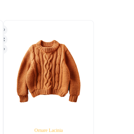
Ornare Lacinia
Mont