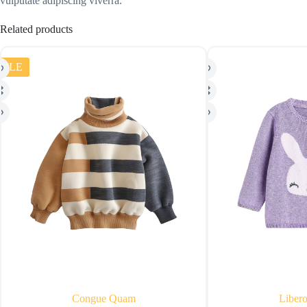
vulputate adipiscing viverra.
Related products
SALE
Congue Quam
Liber