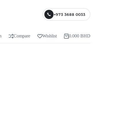
+973 3688 0033
n
Compare
Wishlist
0.000
BHD