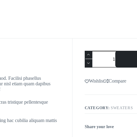
od. Facilisi phasellus
Wishlist
Compare
ur nisl etiam quam dapibus
!
ras tristique pellentesque
CATEGORY:
SWEATERS
ing hac cubilia aliquam mattis
Share your love