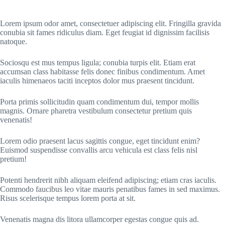
Lorem ipsum odor amet, consectetuer adipiscing elit. Fringilla gravida
conubia sit fames ridiculus diam. Eget feugiat id dignissim facilisis
natoque.
Sociosqu est mus tempus ligula; conubia turpis elit. Etiam erat
accumsan class habitasse felis donec finibus condimentum. Amet
iaculis himenaeos taciti inceptos dolor mus praesent tincidunt.
Porta primis sollicitudin quam condimentum dui, tempor mollis
magnis. Ornare pharetra vestibulum consectetur pretium quis
venenatis!
Lorem odio praesent lacus sagittis congue, eget tincidunt enim?
Euismod suspendisse convallis arcu vehicula est class felis nisl
pretium!
Potenti hendrerit nibh aliquam eleifend adipiscing; etiam cras iaculis.
Commodo faucibus leo vitae mauris penatibus fames in sed maximus.
Risus scelerisque tempus lorem porta at sit.
Venenatis magna dis litora ullamcorper egestas congue quis ad.