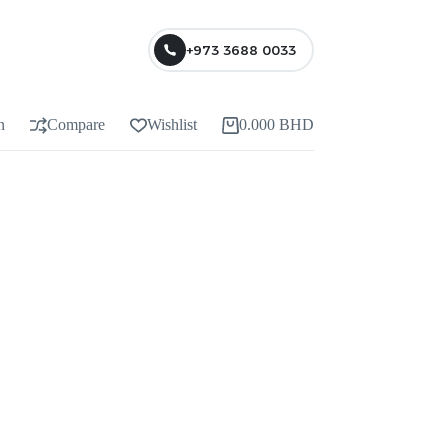
+973 3688 0033
n
Compare
Wishlist
0.000
BHD