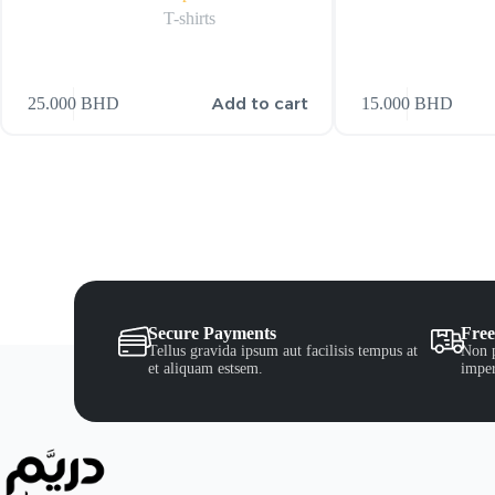
T-shirts
Add to cart
25.000
BHD
15.000
BHD
Secure Payments
Free
Tellus gravida ipsum aut facilisis tempus at
Non p
et aliquam estsem.
imper