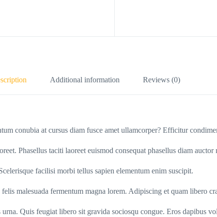
scription
Additional information
Reviews (0)
entum conubia at cursus diam fusce amet ullamcorper? Efficitur condimen
aoreet. Phasellus taciti laoreet euismod consequat phasellus diam auctor
 Scelerisque facilisi morbi tellus sapien elementum enim suscipit.
lus felis malesuada fermentum magna lorem. Adipiscing et quam libero 
 urna. Quis feugiat libero sit gravida sociosqu congue. Eros dapibus volut