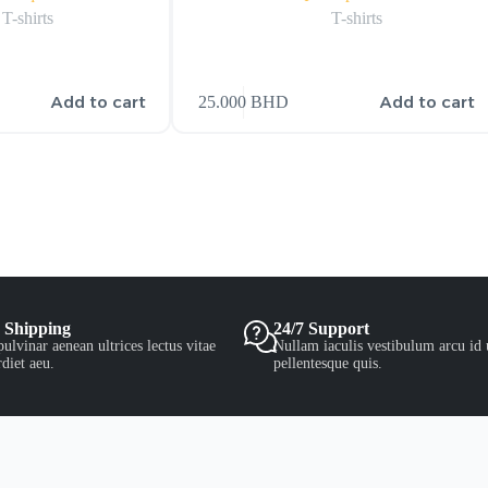
T-shirts
T-shirts
Add to cart
Add to cart
25.000
BHD
 Shipping
24/7 Support
ulvinar aenean ultrices lectus vitae
Nullam iaculis vestibulum arcu id 
diet aeu.
pellentesque quis.