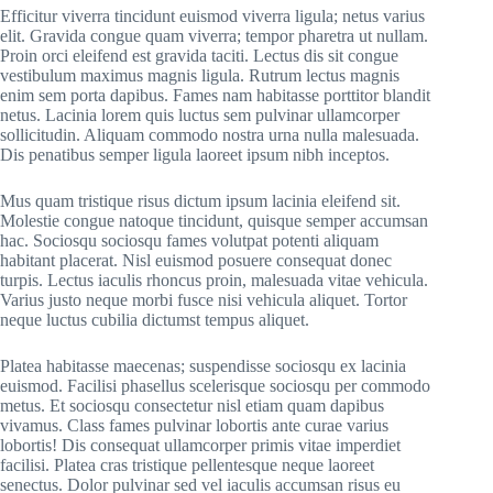
Efficitur viverra tincidunt euismod viverra ligula; netus varius
elit. Gravida congue quam viverra; tempor pharetra ut nullam.
Proin orci eleifend est gravida taciti. Lectus dis sit congue
vestibulum maximus magnis ligula. Rutrum lectus magnis
enim sem porta dapibus. Fames nam habitasse porttitor blandit
netus. Lacinia lorem quis luctus sem pulvinar ullamcorper
sollicitudin. Aliquam commodo nostra urna nulla malesuada.
Dis penatibus semper ligula laoreet ipsum nibh inceptos.
Mus quam tristique risus dictum ipsum lacinia eleifend sit.
Molestie congue natoque tincidunt, quisque semper accumsan
hac. Sociosqu sociosqu fames volutpat potenti aliquam
habitant placerat. Nisl euismod posuere consequat donec
turpis. Lectus iaculis rhoncus proin, malesuada vitae vehicula.
Varius justo neque morbi fusce nisi vehicula aliquet. Tortor
neque luctus cubilia dictumst tempus aliquet.
Platea habitasse maecenas; suspendisse sociosqu ex lacinia
euismod. Facilisi phasellus scelerisque sociosqu per commodo
metus. Et sociosqu consectetur nisl etiam quam dapibus
vivamus. Class fames pulvinar lobortis ante curae varius
lobortis! Dis consequat ullamcorper primis vitae imperdiet
facilisi. Platea cras tristique pellentesque neque laoreet
senectus. Dolor pulvinar sed vel iaculis accumsan risus eu