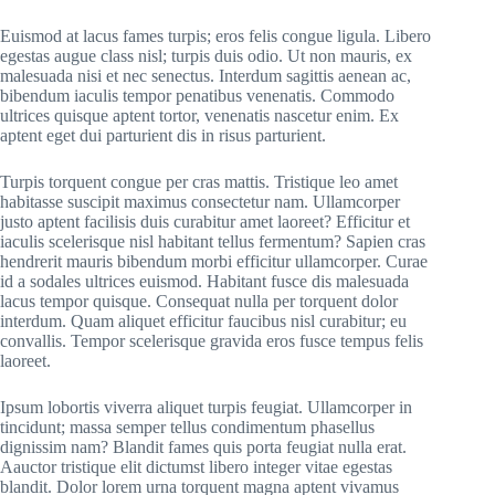
Euismod at lacus fames turpis; eros felis congue ligula. Libero
egestas augue class nisl; turpis duis odio. Ut non mauris, ex
malesuada nisi et nec senectus. Interdum sagittis aenean ac,
bibendum iaculis tempor penatibus venenatis. Commodo
ultrices quisque aptent tortor, venenatis nascetur enim. Ex
aptent eget dui parturient dis in risus parturient.
Turpis torquent congue per cras mattis. Tristique leo amet
habitasse suscipit maximus consectetur nam. Ullamcorper
justo aptent facilisis duis curabitur amet laoreet? Efficitur et
iaculis scelerisque nisl habitant tellus fermentum? Sapien cras
hendrerit mauris bibendum morbi efficitur ullamcorper. Curae
id a sodales ultrices euismod. Habitant fusce dis malesuada
lacus tempor quisque. Consequat nulla per torquent dolor
interdum. Quam aliquet efficitur faucibus nisl curabitur; eu
convallis. Tempor scelerisque gravida eros fusce tempus felis
laoreet.
Ipsum lobortis viverra aliquet turpis feugiat. Ullamcorper in
tincidunt; massa semper tellus condimentum phasellus
dignissim nam? Blandit fames quis porta feugiat nulla erat.
Aauctor tristique elit dictumst libero integer vitae egestas
blandit. Dolor lorem urna torquent magna aptent vivamus